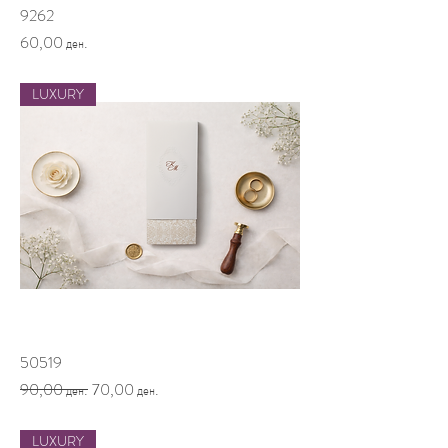
9262
Price
60,00 ден.
LUXURY
50519
Regular Price
Sale Price
90,00 ден.
70,00 ден.
LUXURY