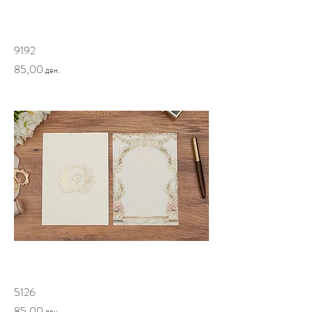
9192
Price
85,00 ден.
5126
Price
85,00 ден.