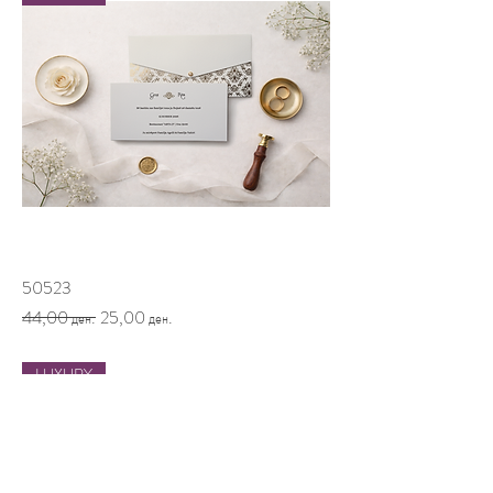
50523
Regular Price
Sale Price
44,00 ден.
25,00 ден.
LUXURY